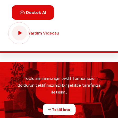
Destek Al
Yardım Videosu
Toplu alımlarınız için teklif formumuzu
doldurun teklifimizi hızlı bir şekilde tarafınıza
iletelim..
Teklif İste