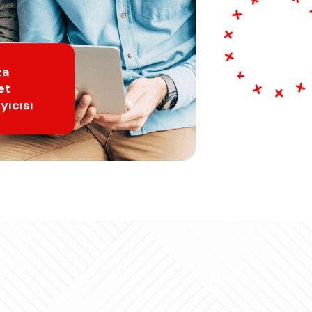
za
et
yıcısı