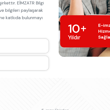
irkettir. EİMZATR Bilgi
ve bilgileri paylaşarak
ine katkıda bulunmayı
10+
E-im
Hizm
Yıldır
Sağla