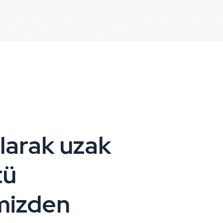
larak uzak
tü
mizden