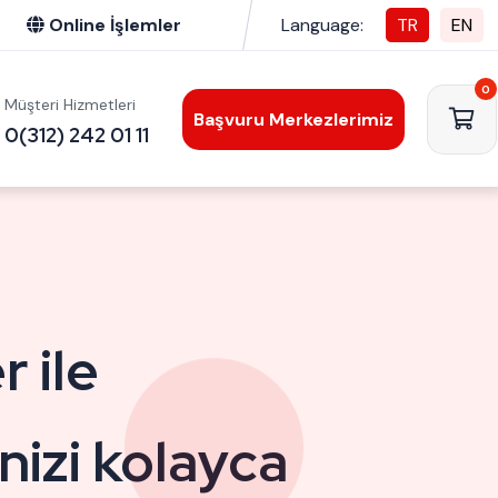
Online İşlemler
Language:
TR
EN
0
Müşteri Hizmetleri
Başvuru Merkezlerimiz
0(312) 242 01 11
 ile
 ile
ik İmza
ik İmza
nizi kolayca
nizi kolayca